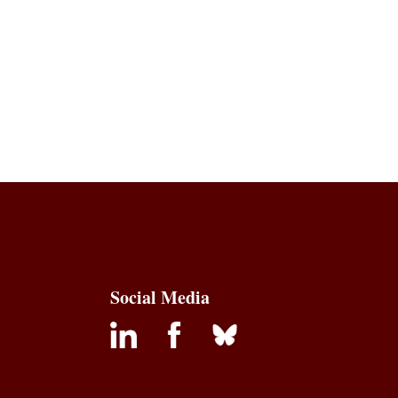
Social Media
inkedin
facebook
bluesky